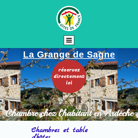
La Grange de Sagne
réservez
directement
ici
Chambre chez l'habitant en Ardèche
Chambres et table
d'hôtes